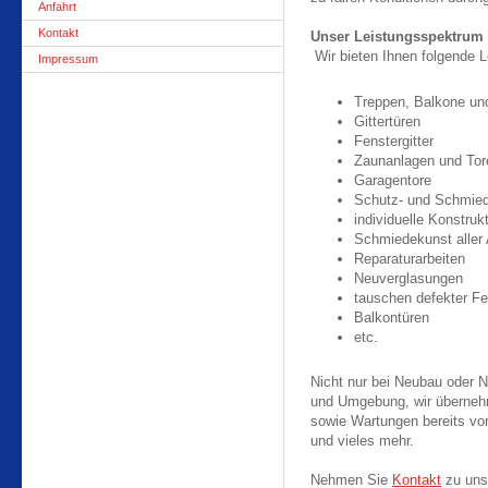
Anfahrt
Kontakt
Unser Leistungsspektrum
Wir bieten Ihnen folgende L
Impressum
Treppen, Balkone un
Gittertüren
Fenstergitter
Zaunanlagen und Tor
Garagentore
Schutz- und Schmied
individuelle Konstruk
Schmiedekunst aller 
Reparaturarbeiten
Neuverglasungen
tauschen defekter F
Balkontüren
etc.
Nicht nur bei Neubau oder N
und Umgebung, wir überneh
sowie Wartungen bereits vo
und vieles mehr.
Nehmen Sie
Kontakt
zu uns 