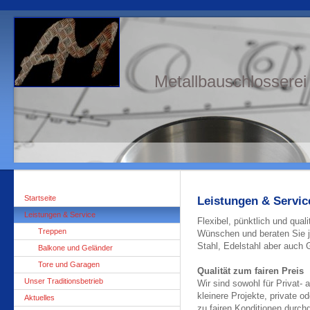
Metallbauschlosserei
Startseite
Leistungen & Servic
Leistungen & Service
Flexibel, pünktlich und quali
Treppen
Wünschen und beraten Sie je
Stahl, Edelstahl aber auch 
Balkone und Geländer
Tore und Garagen
Qualität zum fairen Preis
Unser Traditionsbetrieb
Wir sind sowohl für Privat-
kleinere Projekte, private o
Aktuelles
zu fairen Konditionen durchg