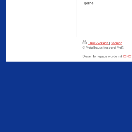
gerne!
Druckversion
|
Sitemap
© Metallbauschlosserei Meiß
Diese Homepage wurde mit
IONOS